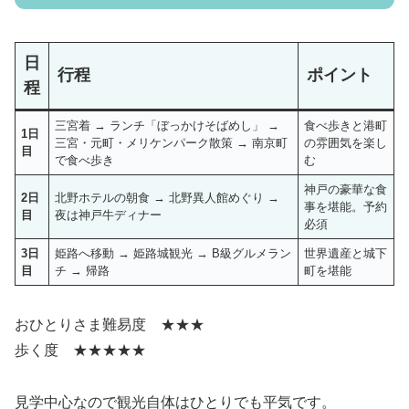
日
行程
ポイント
程
三宮着 → ランチ「ぼっかけそばめし」 →
食べ歩きと港町
1日
三宮・元町・メリケンパーク散策 → 南京町
の雰囲気を楽し
目
で食べ歩き
む
神戸の豪華な食
2日
北野ホテルの朝食 → 北野異人館めぐり →
事を堪能。予約
目
夜は神戸牛ディナー
必須
3日
姫路へ移動 → 姫路城観光 → B級グルメラン
世界遺産と城下
目
チ → 帰路
町を堪能
おひとりさま難易度 ★★★
歩く度 ★★★★★
見学中心なので観光自体はひとりでも平気です。