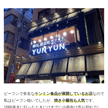
ビーフンで有名な
ケンミン食品が展開しているお店
なので
私はビーフン狙いでしたが、
焼き小籠包も人気
です。
16時過ぎに行ったときにはすでに小籠包は売り切れでし