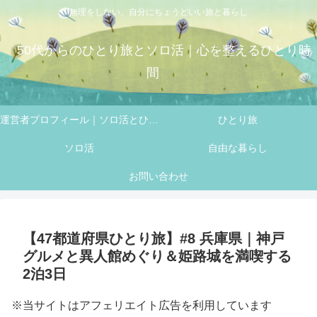
無理をしない、自分にちょうどいい旅と暮らし
50代からのひとり旅とソロ活｜心を整えるひとり時
間
運営者プロフィール｜ソロ活とひとり旅を楽しむ 50代 フミの自己紹介
ひとり旅
ソロ活
自由な暮らし
お問い合わせ
【47都道府県ひとり旅】#8 兵庫県｜神戸
グルメと異人館めぐり＆姫路城を満喫する
2泊3日
※当サイトはアフェリエイト広告を利用しています