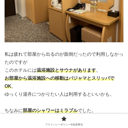
私は疲れて部屋から出るのが面倒だったので利用しなかっ
たのですが
このホテルには
温浴施設とサウナがあります
。
お部屋から温浴施設への移動はパジャマとスリッパで
OK
。
ゆっくり湯舟につかりたい人は利用するといいかも。
ちなみに
部屋のシャワーはミラブル
でした。
私は朝食なしの素泊まりプランでしたが、朝食ビュッフェ
プライバシーポリシー&免責事項
も人気らしいですよ。