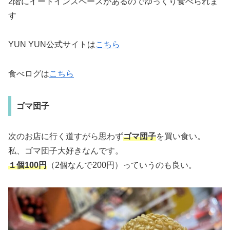
2階にイートインスペースがあるのでゆっくり食べられま
す
YUN YUN公式サイトは
こちら
食べログは
こちら
ゴマ団子
次のお店に行く道すがら思わず
ゴマ団子
を買い食い。
私、ゴマ団子大好きなんです。
１個100円
（2個なんで200円）っていうのも良い。