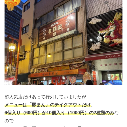
超人気店だけあって行列していましたが
メニューは「豚まん」のテイクアウトだけ
。
6個入り（600円）か10個入り（1000円）の2種類のみ
な
ので