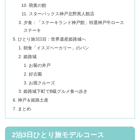
萌黄の館
スターバックス神戸北野異人館店
夕食：「ステーキランド神戸館」特選神戸牛ロース
ステーキ
ひとり旅3日目：世界遺産姫路城へ
朝食「イスズベーカリー」のパン
姫路城
お菊の井戸
好古園
お堀クルーズ
姫路城下町でB級グルメ食べ歩き
神戸＆姫路土産
まとめ
2泊3日ひとり旅モデルコース