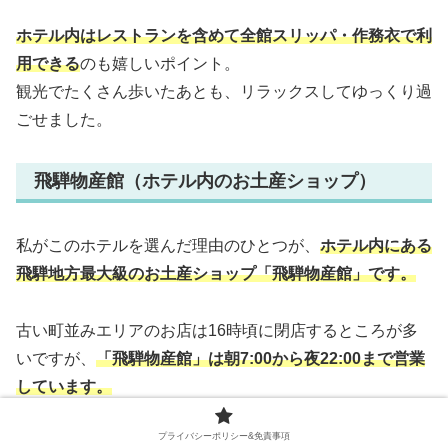
ホテル内はレストランを含めて全館スリッパ・作務衣で利
用できる
のも嬉しいポイント。
観光でたくさん歩いたあとも、リラックスしてゆっくり過
ごせました。
飛騨物産館（ホテル内のお土産ショップ）
私がこのホテルを選んだ理由のひとつが、
ホテル内にある
飛騨地方最大級のお土産ショップ「飛騨物産館」です。
古い町並みエリアのお店は16時頃に閉店するところが多
いですが、
「飛騨物産館」は朝7:00から夜22:00まで営業
しています。
出発前や観光から戻ったあとでもゆっくり買い物ができ、
プライバシーポリシー&免責事項
荷物を持って移動しなくていいのも便利でした。