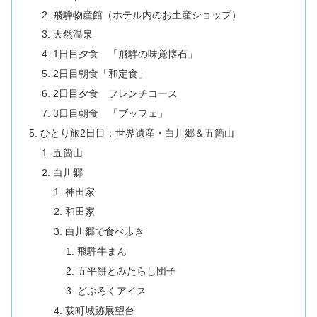
飛騨物産館（ホテル内のお土産ショップ）
天然温泉
1日目夕食 「飛騨の味覚懐石」
2日目朝食「和定食」
2日目夕食 フレンチコース
3日目朝食 「ブッフェ」
ひとり旅2日目：世界遺産・白川郷＆五箇山
五箇山
白川郷
神田家
和田家
白川郷で食べ歩き
飛騨牛まん
五平餅とみたらし団子
どぶろくアイス
荻町城跡展望台