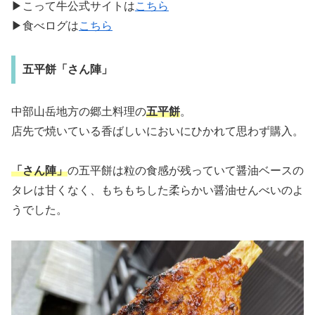
▶こって牛公式サイトは
こちら
▶食べログは
こちら
五平餅「さん陣」
中部山岳地方の郷土料理の
五平餅
。
店先で焼いている香ばしいにおいにひかれて思わず購入。
「さん陣」
の五平餅は粒の食感が残っていて醤油ベースの
タレは甘くなく、もちもちした柔らかい醤油せんべいのよ
うでした。