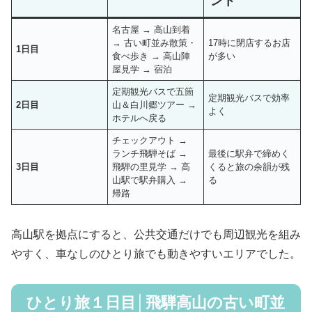
ント
名古屋 → 高山到着
→ 古い町並み散策・
17時に閉店するお店
1日目
食べ歩き → 高山陣
が多い
屋見学 → 宿泊
定期観光バスで五箇
定期観光バスで効率
2日目
山＆白川郷ツアー →
よく
ホテルへ戻る
チェックアウト →
ランチ飛騨そば →
最後に駅弁で締めく
3日目
飛騨の里見学 → 高
くると旅の余韻が残
山駅で駅弁購入 →
る
帰路
高山駅を拠点にすると、公共交通だけでも周辺観光を組み
やすく、車なしのひとり旅でも動きやすいエリアでした。
ひとり旅１日目│飛騨高山の古い町並