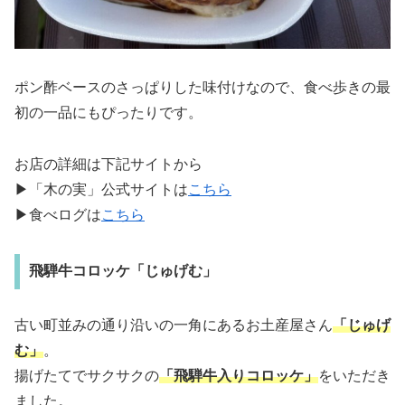
ポン酢ベースのさっぱりした味付けなので、食べ歩きの最
初の一品にもぴったりです。
お店の詳細は下記サイトから
▶「木の実」公式サイトは
こちら
▶食べログは
こちら
飛騨牛コロッケ「じゅげむ」
古い町並みの通り沿いの一角にあるお土産屋さん
「じゅげ
む」
。
揚げたてでサクサクの
「飛騨牛入りコロッケ」
をいただき
ました。