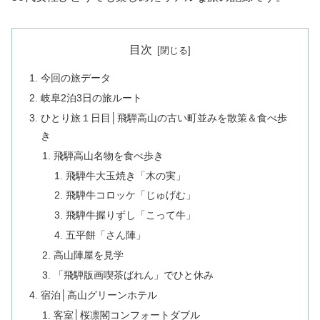
目次
今回の旅データ
岐阜2泊3日の旅ルート
ひとり旅１日目│飛騨高山の古い町並みを散策＆食べ歩
き
飛騨高山名物を食べ歩き
飛騨牛大玉焼き「木の実」
飛騨牛コロッケ「じゅげむ」
飛騨牛握りずし「こって牛」
五平餅「さん陣」
高山陣屋を見学
「飛騨版画喫茶ばれん」でひと休み
宿泊│高山グリーンホテル
客室│桜凛閣コンフォートダブル